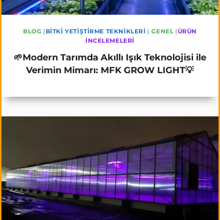
BLOG
|
BITKI YETIŞTIRME TEKNIKLERI
|
GENEL
|
ÜRÜN
İNCELEMELERI
🌱Modern Tarımda Akıllı Işık Teknolojisi ile
Verimin Mimarı: MFK GROW LIGHT💡