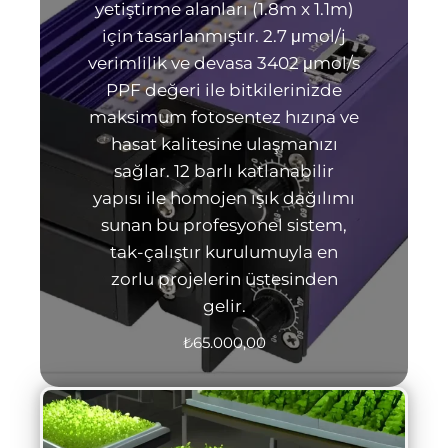
yetiştirme alanları (1.8m x 1.1m)
için tasarlanmıştır. 2.7 μmol/j
verimlilik ve devasa 3402 μmol/s
PPF değeri ile bitkilerinizde
maksimum fotosentez hızına ve
hasat kalitesine ulaşmanızı
sağlar. 12 barlı katlanabilir
yapısı ile homojen ışık dağılımı
sunan bu profesyonel sistem,
tak-çalıştır kurulumuyla en
zorlu projelerin üstesinden
gelir.
₺
65.000,00