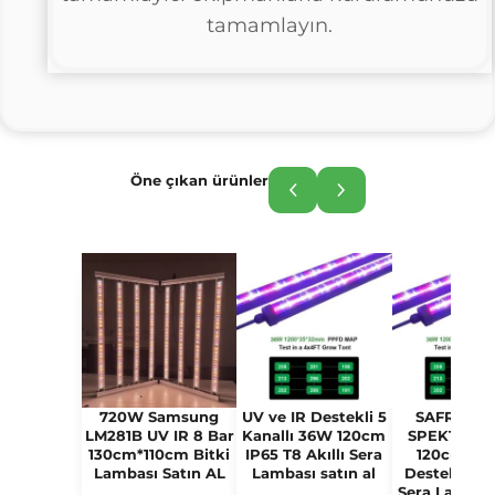
tamamlayın.
Öne çıkan ürünler
720W Samsung
UV ve IR Destekli 5
SAFRAN Ö
LM281B UV IR 8 Bar
Kanallı 36W 120cm
SPEKTRUM
130cm*110cm Bitki
IP65 T8 Akıllı Sera
120cm IP6
Lambası Satın AL
Lambası satın al
Destekli T8 
Sera Lambası