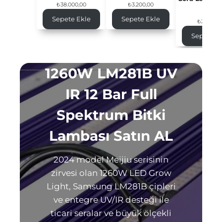
₺
38.000,00
₺
3.200,00
al
Sepete Ekle
Sepete Ekle
₺
2.800,0
Sepete E
1260W LM281B UV
IR 12 Bar Full
Spektrum Bitki
Lambası Satın AL
2024 model Meijiu serisinin
zirvesi olan 1260W LED Grow
Light, Samsung LM281B çipleri
ve entegre UV/IR desteği ile
ticari seralar ve büyük ölçekli