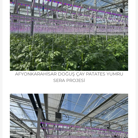
AFYONKARAHİSAR DOĞUŞ ÇAY PATATES YUMRU
SERA PROJESİ