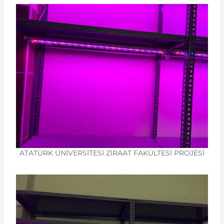
ATATÜRK ÜNİVERSİTESİ ZİRAAT FAKÜLTESİ PROJESİ