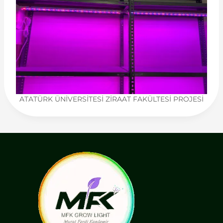
ATATÜRK ÜNİVERSİTESİ ZİRAAT FAKÜLTESİ PROJESİ