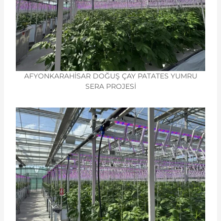
AFYONKARAHİSAR DOĞUŞ ÇAY PATATES YUMRU
SERA PROJESİ