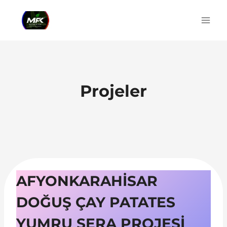
Skip
to
content
Projeler
AFYONKARAHİSAR
DOĞUŞ ÇAY PATATES
YUMRU SERA PROJESİ