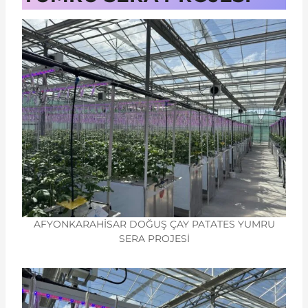
AFYONKARAHİSAR DOĞUŞ ÇAY PATATES YUMRU
SERA PROJESİ