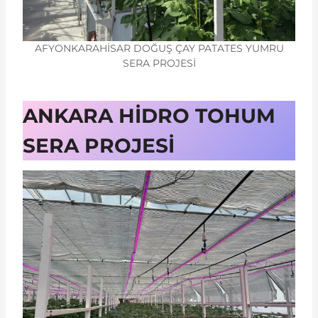
AFYONKARAHİSAR DOĞUŞ ÇAY PATATES YUMRU
SERA PROJESİ
ANKARA HİDRO TOHUM
SERA PROJESİ