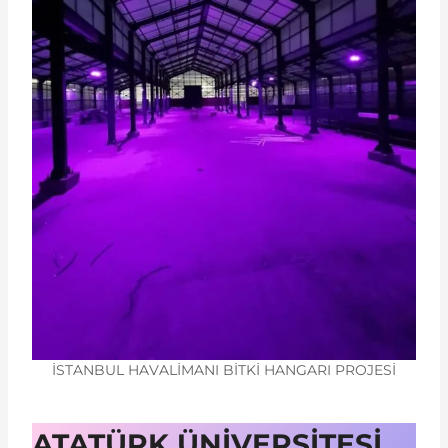
İSTANBUL HAVALİMANI BİTKİ HANGARI PROJESİ
ATATÜRK ÜNİVERSİTESİ