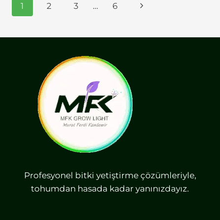
Page
Next
1
2
3
…
6
navigation
Page
Profesyonel bitki yetiştirme çözümleriyle,
tohumdan hasada kadar yanınızdayız.