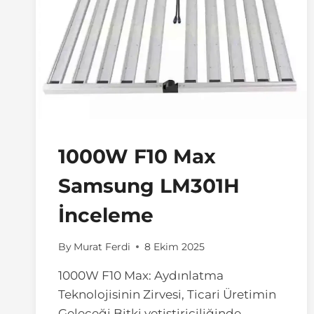
1000W F10 Max
Samsung LM301H
İnceleme
By
Murat Ferdi
8 Ekim 2025
1000W F10 Max: Aydınlatma
Teknolojisinin Zirvesi, Ticari Üretimin
Geleceği Bitki yetiştiriciliğinde,