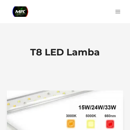
Skip
to
content
T8 LED Lamba