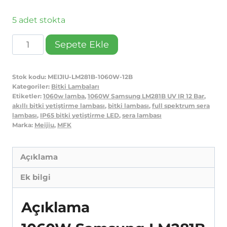
5 adet stokta
1060W
Sepete Ekle
Samsung
LM281B
Stok kodu:
MEIJIU-LM281B-1060W-12B
UV
Kategoriler:
Bitki Lambaları
IR
Etiketler:
1060w lamba
,
1060W Samsung LM281B UV IR 12 Bar
,
akıllı bitki yetiştirme lambası
,
bitki lambası
,
full spektrum sera
12
lambası
,
IP65 bitki yetiştirme LED
,
sera lambası
Bar
Marka:
Meijiu
,
MFK
Satın
AL
Açıklama
adet
Ek bilgi
Açıklama