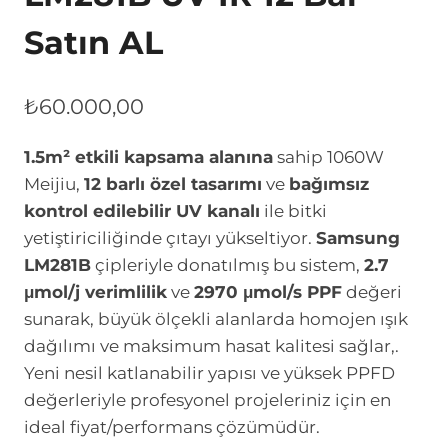
Satın AL
₺
60.000,00
1.5m² etkili kapsama alanına
sahip 1060W
Meijiu,
12 barlı özel tasarımı
ve
bağımsız
kontrol edilebilir UV kanalı
ile bitki
yetiştiriciliğinde çıtayı yükseltiyor.
Samsung
LM281B
çipleriyle donatılmış bu sistem,
2.7
μmol/j verimlilik
ve
2970 μmol/s PPF
değeri
sunarak, büyük ölçekli alanlarda homojen ışık
dağılımı ve maksimum hasat kalitesi sağlar,.
Yeni nesil katlanabilir yapısı ve yüksek PPFD
değerleriyle profesyonel projeleriniz için en
ideal fiyat/performans çözümüdür.