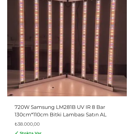
720W Samsung LM281B UV IR 8 Bar
130cm*110cm Bitki Lambası Satın AL
₺
38.000,00
✓
Stokta Var