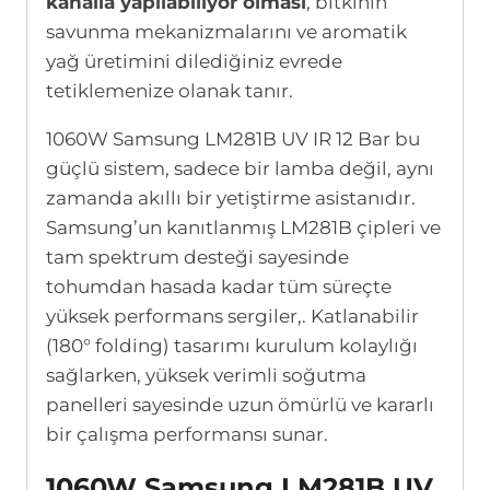
kanalla yapılabiliyor olması
, bitkinin
savunma mekanizmalarını ve aromatik
yağ üretimini dilediğiniz evrede
tetiklemenize olanak tanır.
1060W Samsung LM281B UV IR 12 Bar bu
güçlü sistem, sadece bir lamba değil, aynı
zamanda akıllı bir yetiştirme asistanıdır.
Samsung’un kanıtlanmış LM281B çipleri ve
tam spektrum desteği sayesinde
tohumdan hasada kadar tüm süreçte
yüksek performans sergiler,. Katlanabilir
(180° folding) tasarımı kurulum kolaylığı
sağlarken, yüksek verimli soğutma
panelleri sayesinde uzun ömürlü ve kararlı
bir çalışma performansı sunar.
1060W Samsung LM281B UV