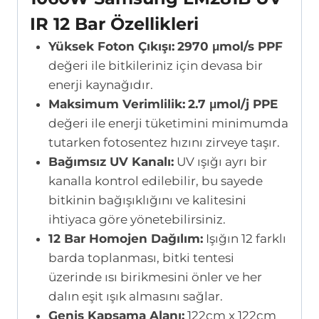
IR 12 Bar Özellikleri
Yüksek Foton Çıkışı:
2970 μmol/s PPF
değeri ile bitkileriniz için devasa bir
enerji kaynağıdır.
Maksimum Verimlilik:
2.7 μmol/j PPE
değeri ile enerji tüketimini minimumda
tutarken fotosentez hızını zirveye taşır.
Bağımsız UV Kanalı:
UV ışığı ayrı bir
kanalla kontrol edilebilir, bu sayede
bitkinin bağışıklığını ve kalitesini
ihtiyaca göre yönetebilirsiniz.
12 Bar Homojen Dağılım:
Işığın 12 farklı
barda toplanması, bitki tentesi
üzerinde ısı birikmesini önler ve her
dalın eşit ışık almasını sağlar.
Geniş Kapsama Alanı:
122cm x 122cm