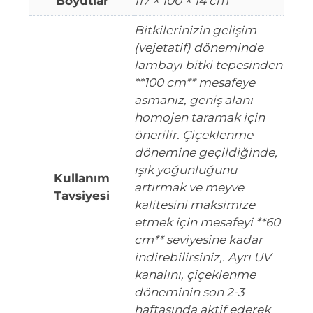
Boyutlar
117 × 100 × 14 cm
Bitkilerinizin gelişim
(vejetatif) döneminde
lambayı bitki tepesinden
**100 cm** mesafeye
asmanız, geniş alanı
homojen taramak için
önerilir. Çiçeklenme
dönemine geçildiğinde,
ışık yoğunluğunu
Kullanım
artırmak ve meyve
Tavsiyesi
kalitesini maksimize
etmek için mesafeyi **60
cm** seviyesine kadar
indirebilirsiniz,. Ayrı UV
kanalını, çiçeklenme
döneminin son 2-3
haftasında aktif ederek