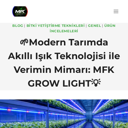
Skip
to
content
BLOG
|
BITKI YETIŞTIRME TEKNIKLERI
|
GENEL
|
ÜRÜN
İNCELEMELERI
🌱Modern Tarımda
Akıllı Işık Teknolojisi ile
Verimin Mimarı: MFK
GROW LIGHT💡