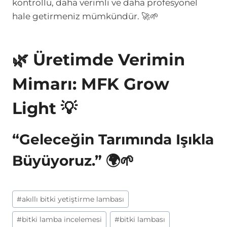
kontrollü, daha verimli ve daha profesyonel
hale getirmeniz mümkündür. 🚀🌱
🌿 Üretimde Verimin
Mimarı: MFK Grow
Light 💡
“Geleceğin Tarımında Işıkla
Büyüyoruz.” 🌍🌱
Post
#
akıllı bitki yetiştirme lambası
Tags:
#
bitki lamba incelemesi
#
bitki lambası