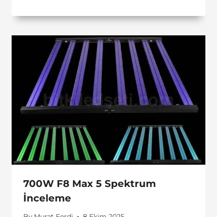
700W F8 Max 5 Spektrum
İnceleme
By
Murat Ferdi
8 Ekim 2025