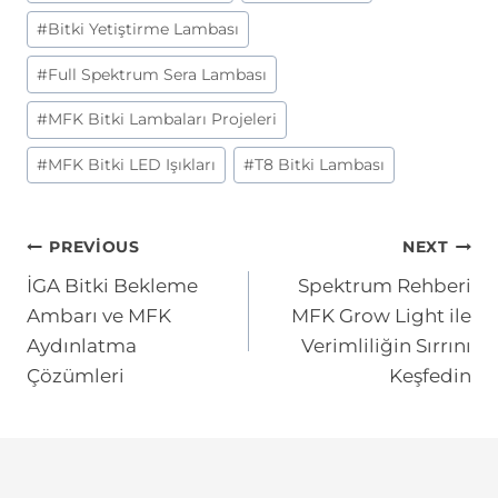
#
Bitki Yetiştirme Lambası
#
Full Spektrum Sera Lambası
#
MFK Bitki Lambaları Projeleri
#
MFK Bitki LED Işıkları
#
T8 Bitki Lambası
Yazı
PREVIOUS
NEXT
İGA Bitki Bekleme
Spektrum Rehberi
gezinmesi
Ambarı ve MFK
MFK Grow Light ile
Aydınlatma
Verimliliğin Sırrını
Çözümleri
Keşfedin