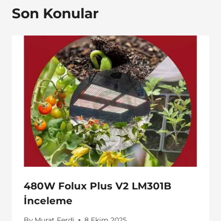
Son Konular
480W Folux Plus V2 LM301B
İnceleme
By
Murat Ferdi
8 Ekim 2025