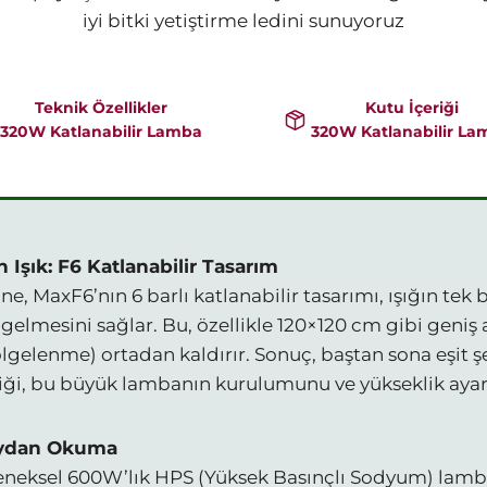
iyi bitki yetiştirme ledini sunuyoruz
Teknik Özellikler
Kutu İçeriği
320W Katlanabilir Lamba
320W Katlanabilir La
Işık: F6 Katlanabilir Tasarım
, MaxF6’nın 6 barlı katlanabilir tasarımı, ışığın tek 
n gelmesini sağlar. Bu, özellikle 120×120 cm gibi geniş
lgelenme) ortadan kaldırır. Sonuç, baştan sona eşit ş
fliği, bu büyük lambanın kurulumunu ve yükseklik ayarı
eydan Okuma
leneksel 600W’lık HPS (Yüksek Basınçlı Sodyum) lamba