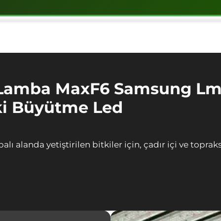
 Lamba
MaxF6 Samsung Lm2
ki Büyütme Led
landa yetiştirilen bitkiler için, çadır içi ve topraks