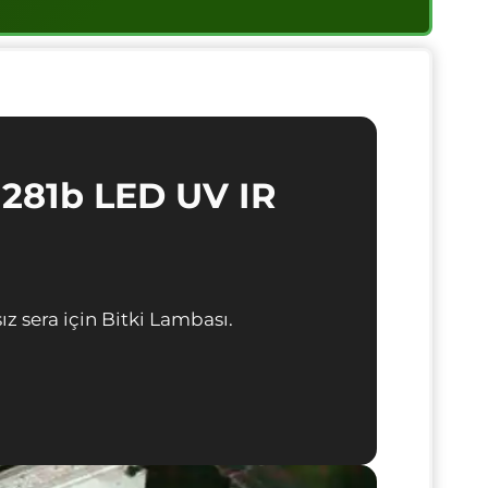
81b LED UV IR
ız sera için Bitki Lambası.