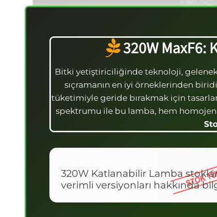
320W MaxF6: K
Bitki yetiştiriciliğinde teknoloji, gelen
sıçramanın en iyi örneklerinden biridi
tüketimiyle geride bırakmak için tasarlan
spektrumu ile bu lamba, hem homojen ışık
St
320W Katlanabilir Lamba stokları
verimli versiyonları hakkında bil