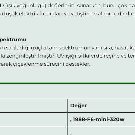
 (ışık yoğunluğu) değerlerini sunarken, bunu çok daha
a düşük elektrik faturaları ve yetiştirme alanınızda da
 Spektrumu
 sağladığı güçlü tam spektrumun yanı sıra, hasat ka
arla zenginleştirilmiştir. UV ışığı bitkilerde reçine ve 
tırarak çiçeklenme sürecini destekler.
Değer
, 1988-F6-mini-320w
,