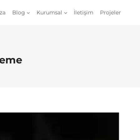
za
Blog
Kurumsal
İletişim
Projeler
leme