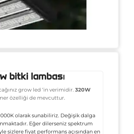
0w bitki lambas
ı
cağınız grow led ‘in verimidir.
320W
r özelliği de mevcuttur.
00K olarak sunabiliriz. Değişik dalga
unmaktadır. Eğer dilerseniz spektrum
eyle sizlere fiyat performans açısından en