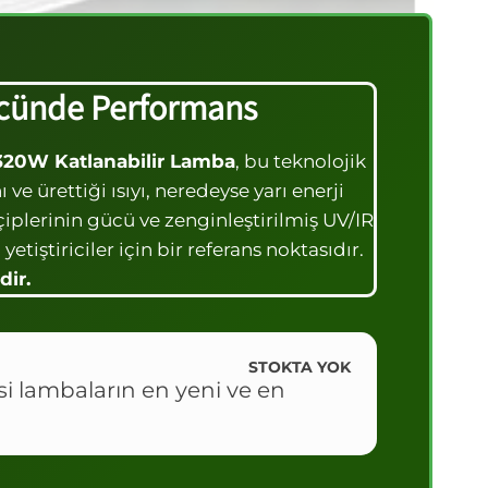
ücünde Performans
320W Katlanabilir Lamba
, bu teknolojik
e ürettiği ısıyı, neredeyse yarı enerji
çiplerinin gücü ve zenginleştirilmiş UV/IR
iştiriciler için bir referans noktasıdır.
ir.
STOKTA YOK
si lambaların en yeni ve en