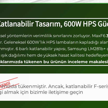
atlanabilir Tasarım, 600W HPS G
eksel yöntemlerin verimlilik sınırlarını zorluyor. MaxF6
r. Geleneksel 600W’lık HPS lambaların kapladığı alanı v
mıştır. 6 barlı katlanabilir yapısı, Samsung LM281b+ 
 dağılımı hem de yüksek hasat kalitesi hedefleyen yet
oklarımızda tükenen bu ürünün inceleme makalesid
mızda tükenmiştir. Ancak, katlanabilir F-seri
gi almak için bizimle iletişime geçin