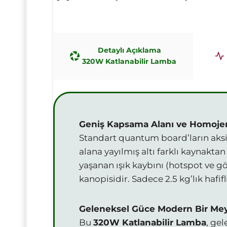
Detaylı Açıklama
320W Katlanabilir Lamba
Geniş Kapsama Alanı ve Homojen 
Standart quantum board’ların aksine
alana yayılmış altı farklı kaynakta
yaşanan ışık kaybını (hotspot ve gö
kanopisidir. Sadece 2.5 kg’lık hafi
Geleneksel Güce Modern Bir M
Bu
320W Katlanabilir Lamba
, ge