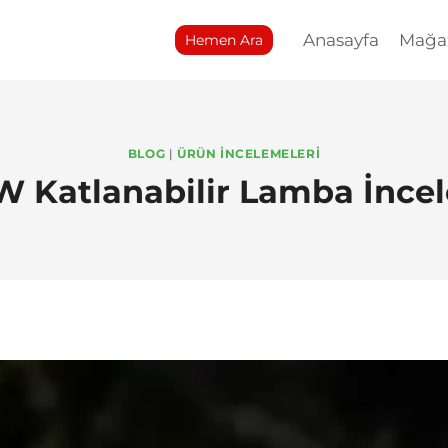
Anasayfa
Mağa
Hemen Ara
BLOG
|
ÜRÜN İNCELEMELERI
W Katlanabilir Lamba İnce