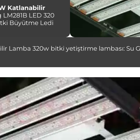
W Katlanabilir
 LM281B LED 320
itki Büyütme Ledi
r Lamba 320w bitki yetiştirme lambası: Su Ge