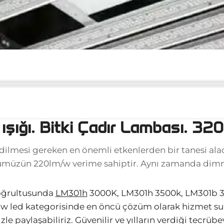
 ışığı. Bitki Çadır Lambası. 32
 edilmesi gereken en önemli etkenlerden bir tanesi ala
müzün 220lm/w verime sahiptir. Aynı zamanda dimme
doğrultusunda
LM301h
3000K, LM301h 3500k, LM301b 30
 grow led kategorisinde en öncü çözüm olarak hizmet s
le paylaşabiliriz. Güvenilir ve yılların verdiği tecrüb