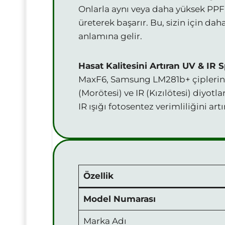
Onlarla aynı veya daha yüksek PPFD
üreterek başarır. Bu, sizin için dah
anlamına gelir.
Hasat Kalitesini Artıran UV & IR
MaxF6, Samsung LM281b+ çiplerinin
(Morötesi) ve IR (Kızılötesi) diyotl
IR ışığı fotosentez verimliliğini ar
Özellik
Model Numarası
Marka Adı