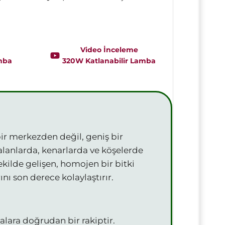
Video İnceleme
mba
320W Katlanabilir Lamba
bir merkezden değil, geniş bir
 alanlarda, kenarlarda ve köşelerde
ekilde gelişen, homojen bir bitki
nı son derece kolaylaştırır.
lara doğrudan bir rakiptir.