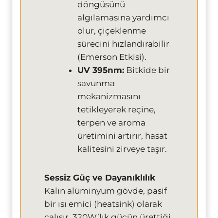
döngüsünü
algılamasına yardımcı
olur, çiçeklenme
sürecini hızlandırabilir
(Emerson Etkisi).
UV 395nm:
Bitkide bir
savunma
mekanizmasını
tetikleyerek reçine,
terpen ve aroma
üretimini artırır, hasat
kalitesini zirveye taşır.
Sessiz Güç ve Dayanıklılık
Kalın alüminyum gövde, pasif
bir ısı emici (heatsink) olarak
çalışır. 320W’lık gücün ürettiği