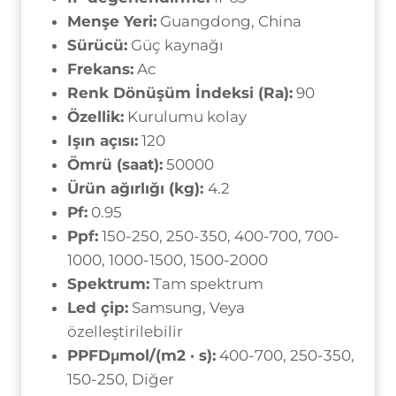
Menşe Yeri:
Guangdong, China
Sürücü:
Güç kaynağı
Frekans:
Ac
Renk Dönüşüm İndeksi (Ra):
90
Özellik:
Kurulumu kolay
Işın açısı:
120
Ömrü (saat):
50000
Ürün ağırlığı (kg):
4.2
Pf:
0.95
Ppf:
150-250, 250-350, 400-700, 700-
1000, 1000-1500, 1500-2000
Spektrum:
Tam spektrum
Led çip:
Samsung, Veya
özelleştirilebilir
PPFDμmol/(m2 · s):
400-700, 250-350,
150-250, Diğer