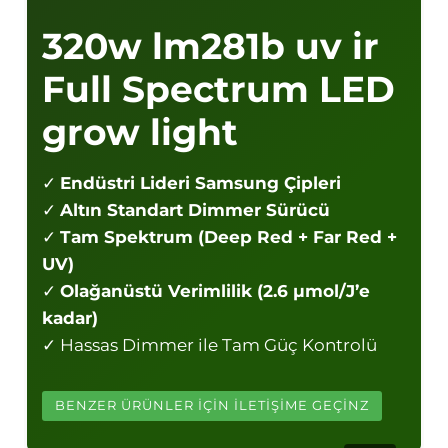
320w lm281b uv ir
Full Spectrum LED
grow light
✓
Endüstri Lideri Samsung Çipleri
✓
Altın Standart Dimmer Sürücü
✓
Tam Spektrum (Deep Red + Far Red +
UV)
✓
Olağanüstü Verimlilik (2.6 µmol/J’e
kadar)
✓ Hassas Dimmer ile Tam Güç Kontrolü
BENZER ÜRÜNLER İÇİN İLETİŞİME GEÇİNZ