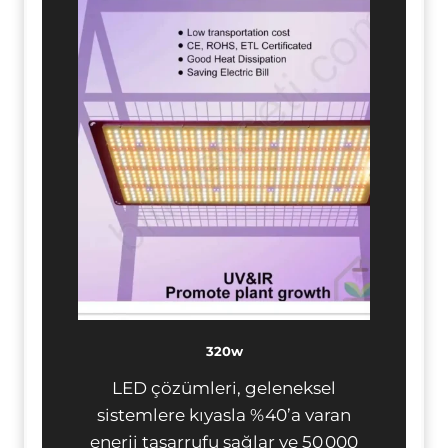
320w
LED çözümleri, geleneksel
sistemlere kıyasla %40’a varan
enerji tasarrufu sağlar ve 50 000