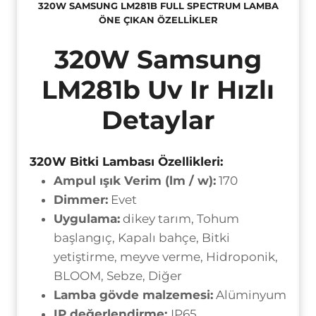
320W SAMSUNG LM281B FULL SPECTRUM LAMBA
ÖNE ÇIKAN ÖZELLIKLER
320W Samsung
LM281b Uv Ir Hızlı
Detaylar
320W
Bitki Lambası Özellikleri:
Ampul ışık Verim (lm / w):
170
Dimmer:
Evet
Uygulama:
dikey tarım, Tohum
başlangıç, Kapalı bahçe, Bitki
yetiştirme, meyve verme, Hidroponik,
BLOOM, Sebze, Diğer
Lamba gövde malzemesi:
Alüminyum
IP değerlendirme:
IP65