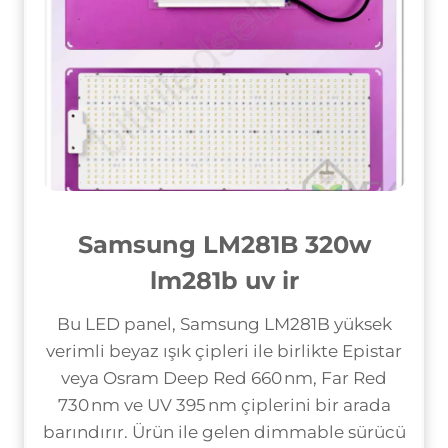
Samsung LM281B
320w
lm281b uv ir
Bu LED panel, Samsung LM281B yüksek
verimli beyaz ışık çipleri ile birlikte Epistar
veya Osram Deep Red 660 nm, Far Red
730 nm ve UV 395 nm çiplerini bir arada
barındırır. Ürün ile gelen dimmable sürücü