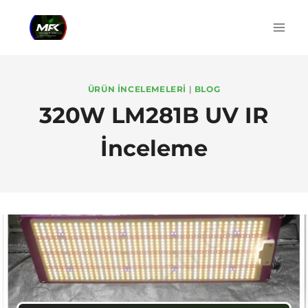
Skip
to
content
ÜRÜN İNCELEMELERI
|
BLOG
320W LM281B UV IR
İnceleme