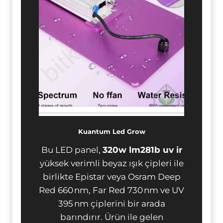
Kuantum Led Grow
Bu LED panel,
320w lm281b uv ir
yüksek verimli beyaz ışık çipleri ile
birlikte Epistar veya Osram Deep
Red 660 nm, Far Red 730 nm ve UV
395 nm çiplerini bir arada
barındırır. Ürün ile gelen