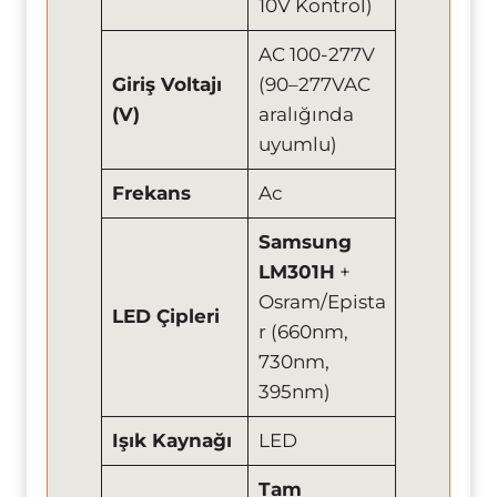
10V Kontrol)
AC 100-277V
Giriş Voltajı
(90–277VAC
(V)
aralığında
uyumlu)
Frekans
Ac
Samsung
LM301H
+
Osram/Epista
LED Çipleri
r (660nm,
730nm,
395nm)
Işık Kaynağı
LED
Tam