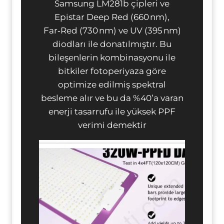
Samsung LM281b çipleri ve
Epistar Deep Red (660 nm),
Far‑Red (730 nm) ve UV (395 nm)
diodları ile donatılmıştır. Bu
bileşenlerin kombinasyonu ile
bitkiler fotoperiyaza göre
optimize edilmiş spektral
besleme alır ve bu da %40’a varan
enerji tasarrufu ile yüksek PPF
verimi demektir