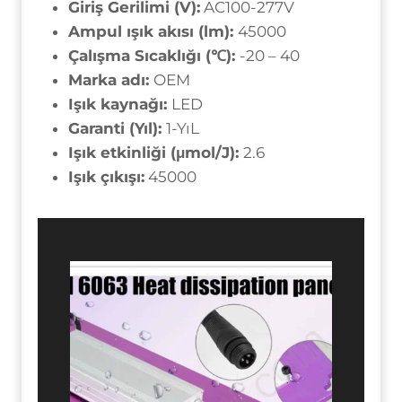
Giriş Gerilimi (V):
AC100-277V
Ampul ışık akısı (lm):
45000
Çalışma Sıcaklığı (℃):
-20 – 40
Marka adı:
OEM
Işık kaynağı:
LED
Garanti (Yıl):
1-YıL
Işık etkinliği (μmol/J):
2.6
Işık çıkışı:
45000