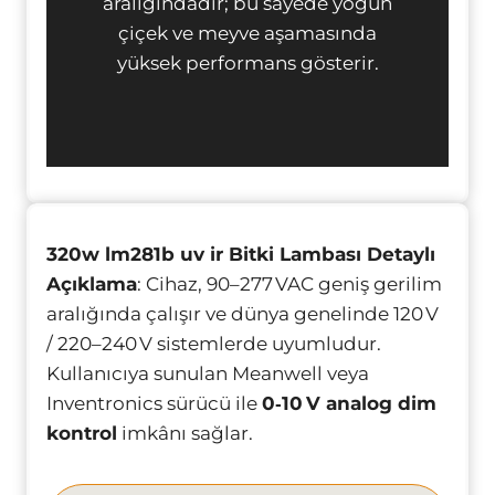
aralığındadır; bu sayede yoğun
çiçek ve meyve aşamasında
yüksek performans gösterir.
320w lm281b uv ir Bitki Lambası Detaylı
Açıklama
: Cihaz, 90–277 VAC geniş gerilim
aralığında çalışır ve dünya genelinde 120 V
/ 220–240 V sistemlerde uyumludur.
Kullanıcıya sunulan Meanwell veya
Inventronics sürücü ile
0‑10 V analog dim
kontrol
imkânı sağlar.