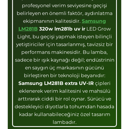
profesyonel verim seviyesine geçişi
belirleyen en önemli faktör, aydınlatma
ekipmanının kalitesidir.
Samsung
LM281B
320w lm281b uv ir
LED Grow
Light, bu geçişi yapmak isteyen bilinçli
yetiştiriciler için tasarlanmış, tavizsiz bir
performans makinesidir. Bu lamba,
sadece bir ışık kaynağı değil; endüstrinin
en saygın üç markasının gücünü
birleştiren bir teknoloji beyanıdır:
Samsung LM281B extra UV-IR
çipleri
eklenerek verim kalitesini ve mahsülü
arttırarak ciddi bir rol oynar. Sürücü ve
destekleyici diyotlarla tohumdan hasada
kadar kullanabileceğiniz özel tasarım
lambadır.