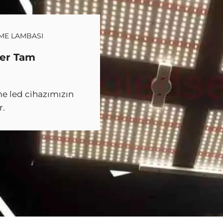
RME LAMBASI
er Tam
e led cihazımızın
r.