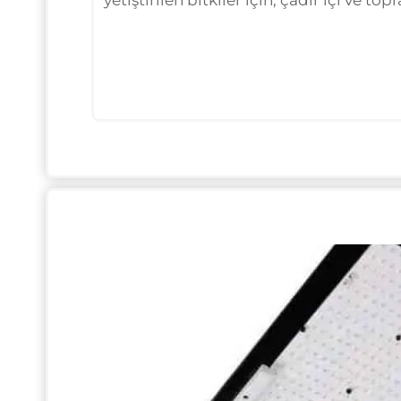
yetiştirilen bitkiler için, çadır içi ve t