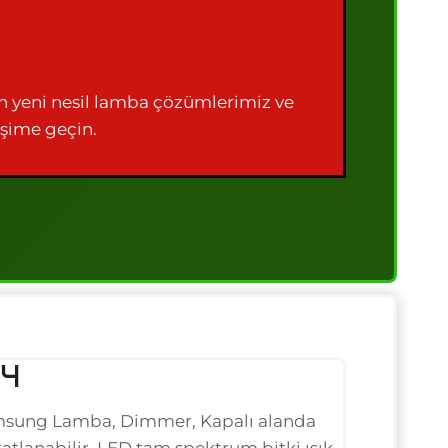
n yeni nesil lamba çözümlerimiz ve
işime geçin.
-4
sung Lamba, Dimmer, Kapalı alanda