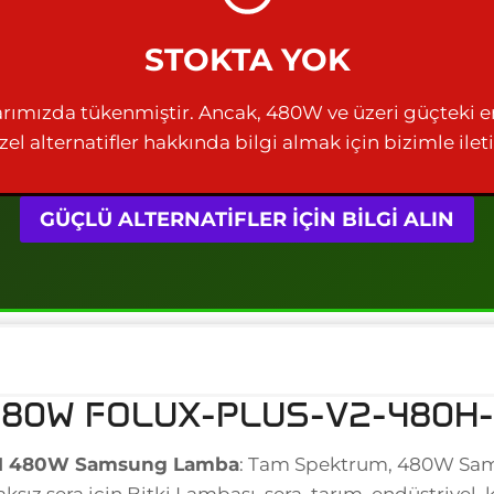
STOKTA YOK
rımızda tükenmiştir. Ancak, 480W ve üzeri güçteki e
zel alternatifler hakkında bilgi almak için bizimle ilet
GÜÇLÜ ALTERNATİFLER İÇİN BİLGİ ALIN
80W FOLUX-PLUS-V2-480H
M 480W Samsung Lamba
: Tam Spektrum, 480W Sam