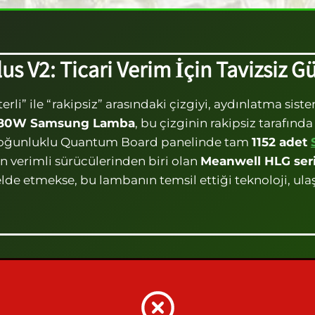
us V2: Ticari Verim İçin Tavizsiz G
yeterli” ile “rakipsiz” arasındaki çizgiyi, aydınlatma 
80W Samsung Lamba
, bu çizginin rakipsiz tarafınd
k yoğunluklu Quantum Board panelinde tam
1152 adet
n verimli sürücülerinden biri olan
Meanwell HLG seri
elde etmekse, bu lambanın temsil ettiği teknoloji, ul