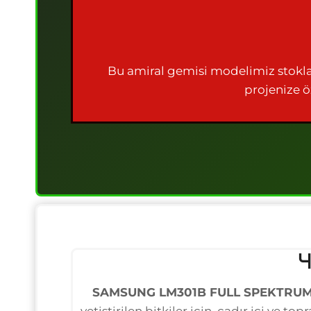
Bu amiral gemisi modelimiz stokla
projenize ö
4
SAMSUNG LM301B FULL SPEKTRU