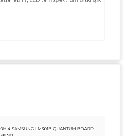
, katlanabilir, LED tam spektrum bitki ışık
480H 4 SAMSUNG LM301B QUANTUM BOARD
AMBASI