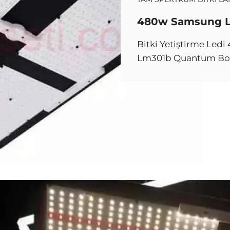
480w Samsung 
Bitki Yetiştirme Led
Lm301b Quantum Bo