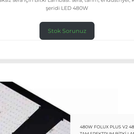
opraksız sera için Bitki Lambası. sera, tarım, endüstriyel
şeridi LED 480W
Stok Sorunuz
480W FOLUX PLUS V2 
TAM SPEKTRUM BITKI L