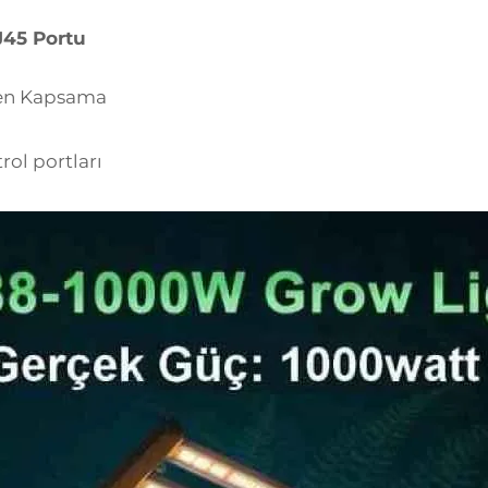
J45 Portu
jen Kapsama
rol portları