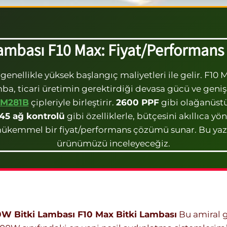
ambası F10 Max: Fiyat/Performans 
 genellikle yüksek başlangıç maliyetleri ile gelir. F10
amba, ticari üretimin gerektirdiği devasa gücü ve ge
LM281B
çipleriyle birleştirir.
2600 PPF
gibi olağanüstü b
45 ağ kontrolü
gibi özelliklerle, bütçesini akıllıca
in mükemmel bir fiyat/performans çözümü sunar. Bu y
ürünümüzü inceleyeceğiz.
u
W Bitki Lambası F10 Max
Bitki Lambası
Bu amiral 