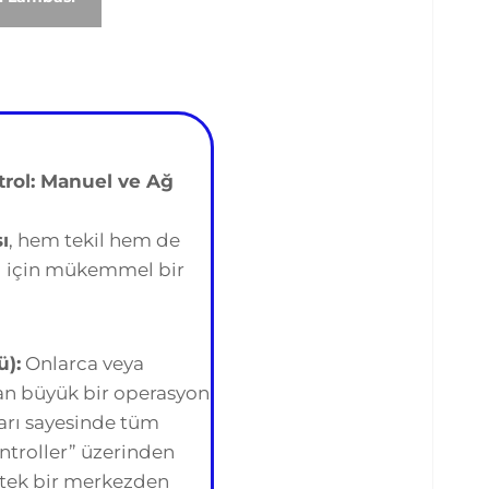
rol: Manuel ve Ağ
ı
, hem tekil hem de
ı için mükemmel bir
ü):
Onlarca veya
an büyük bir operasyon
arı sayesinde tüm
ntroller” üzerinden
e tek bir merkezden