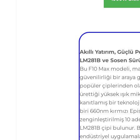
Akıllı Yatırım, Güçlü
LM281B ve Sosen Sür
Bu F10 Max modeli, mal
güvenilirliği bir araya
popüler çiplerinden o
ürettiği yüksek ışık mi
kanıtlamış bir teknoloj
biri 660nm kırmızı Epis
zenginleştirilmiş 10 ad
LM281B çipi bulunur. B
endüstriyel uygulamala