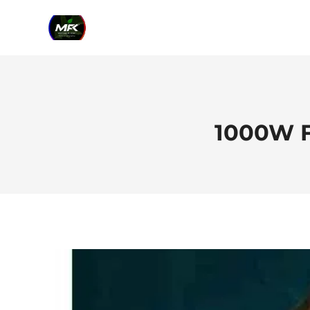
Skip
to
content
1000W F