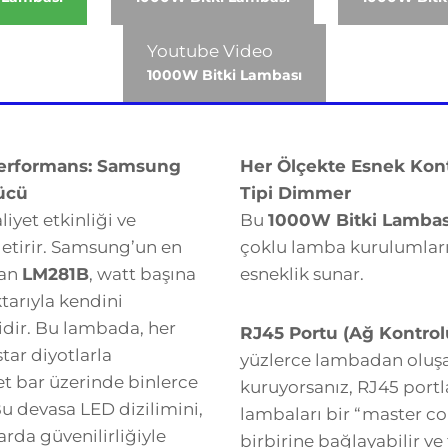
Youtube Video
1000W Bitki Lambası
 Performans: Samsung
Her Ölçekte Esnek Kont
ücü
Tipi Dimmer
iyet etkinliği ve
Bu
1000W Bitki Lambas
 getirir. Samsung’un en
çoklu lamba kurulumlar
lan
LM281B
, watt başına
esneklik sunar.
ktarıyla kendini
idir. Bu lambada, her
RJ45 Portu (Ağ Kontrol
tar diyotlarla
yüzlerce lambadan oluş
et bar üzerinde binlerce
kuruyorsanız, RJ45 portl
u devasa LED dizilimini,
lambaları bir “master co
rda güvenilirliğiyle
birbirine bağlayabilir v