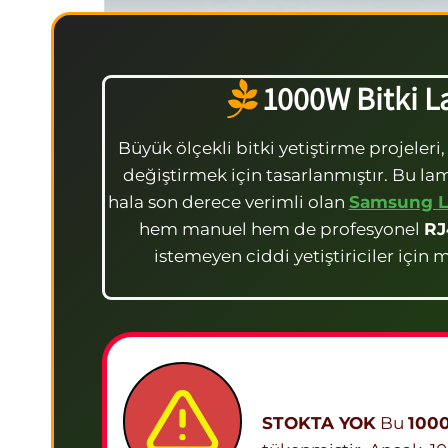
1000W Bitki L
Büyük ölçekli bitki yetiştirme projeleri,
değiştirmek için tasarlanmıştır. Bu l
hala son derece verimli olan
Samsung 
hem manuel hem de profesyonel
RJ
istemeyen ciddi yetiştiriciler iç
Stok Durum
STOKTA YOK
Bu
1000