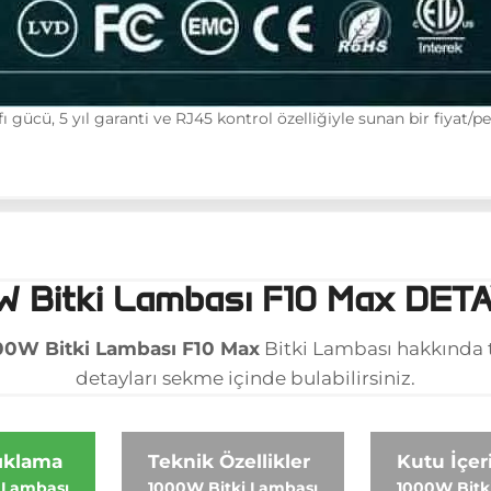
ı gücü, 5 yıl garanti ve RJ45 kontrol özelliğiyle sunan bir fiyat/
W Bitki Lambası F10 Max DET
00W Bitki Lambası F10 Max
Bitki Lambası hakkında t
detayları sekme içinde bulabilirsiniz.
çıklama
Teknik Özellikler
Kutu İçer
 Lambası
1000W Bitki Lambası
1000W Bitk