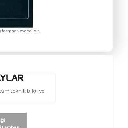
performans modelidir.
AYLAR
üm teknik bilgi ve
iği
i Lambası