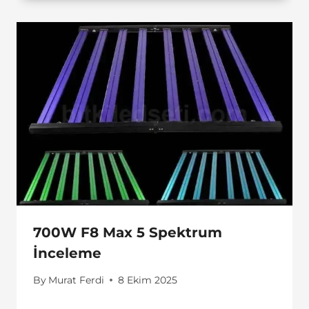
700W F8 Max 5 Spektrum
İnceleme
By
Murat Ferdi
8 Ekim 2025