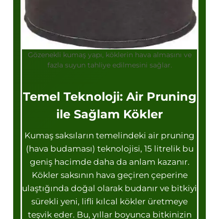
Gözenekli kumaş yapı, köklerin hava almasını ve
fazla suyun tahliye edilmesini sağlar.
Temel Teknoloji: Air Pruning
ile Sağlam Kökler
Kumaş saksıların temelindeki air pruning
(hava budaması) teknolojisi, 15 litrelik bu
geniş hacimde daha da anlam kazanır.
Kökler saksının hava geçiren çeperine
ulaştığında doğal olarak budanır ve bitkiyi
sürekli yeni, lifli kılcal kökler üretmeye
teşvik eder. Bu, yıllar boyunca bitkinizin