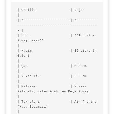
| Özellik                 | Değer                                               
|

| :---------------------- | :----------
---------------------------------------
- |

| Ürün                    | **15 Litre 
Kumaş Saksı**                            
|

| Hacim                   | 15 Litre (4 
Galon)                                  
|

| Çap                     | ~28 cm                                              
|

| Yükseklik               | ~25 cm                                              
|

| Malzeme                 | Yüksek 
Kaliteli, Nefes Alabilen Keçe Kumaş          
|

| Teknoloji               | Air Pruning 
(Hava Budaması)                         
|
