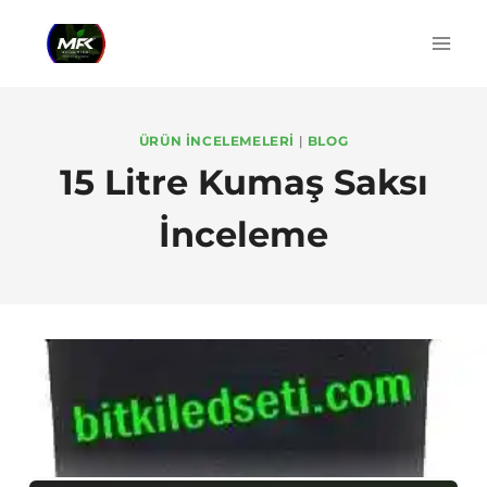
Skip
to
content
ÜRÜN İNCELEMELERI
|
BLOG
15 Litre Kumaş Saksı
İnceleme