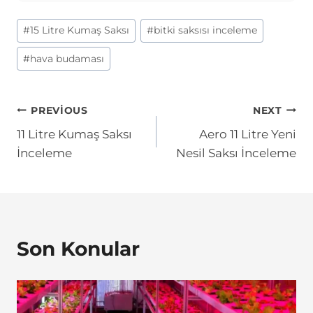
Post
#
15 Litre Kumaş Saksı
#
bitki saksısı inceleme
Tags:
#
hava budaması
Yazı
PREVIOUS
NEXT
11 Litre Kumaş Saksı
Aero 11 Litre Yeni
gezinmesi
İnceleme
Nesil Saksı İnceleme
Son Konular