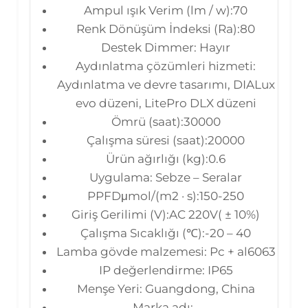
Ampul ışık Verim (lm / w):70
Renk Dönüşüm İndeksi (Ra):80
Destek Dimmer: Hayır
Aydınlatma çözümleri hizmeti:
Aydınlatma ve devre tasarımı, DIALux
evo düzeni, LitePro DLX düzeni
Ömrü (saat):30000
Çalışma süresi (saat):20000
Ürün ağırlığı (kg):0.6
Uygulama: Sebze – Seralar
PPFDμmol/(m2 · s):150-250
Giriş Gerilimi (V):AC 220V( ± 10%)
Çalışma Sıcaklığı (℃):-20 – 40
Lamba gövde malzemesi: Pc + al6063
IP değerlendirme: IP65
Menşe Yeri: Guangdong, China
Marka adı: ,