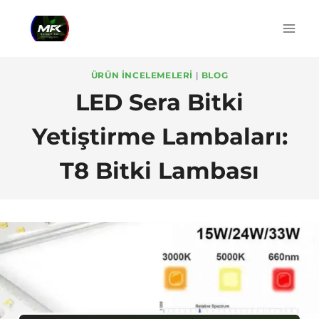
Skip
to
content
ÜRÜN İNCELEMELERI
|
BLOG
LED Sera Bitki
Yetiştirme Lambaları:
T8 Bitki Lambası