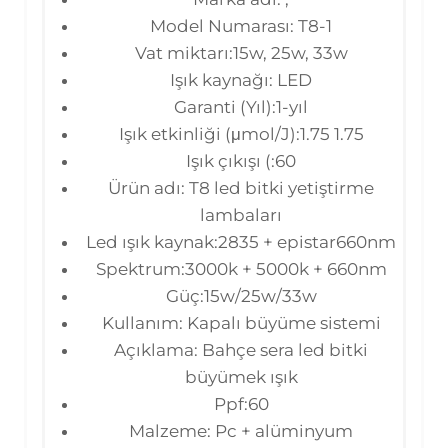
Model Numarası: T8-1
Vat miktarı:15w, 25w, 33w
Işık kaynağı: LED
Garanti (Yıl):1-yıl
Işık etkinliği (μmol/J):1.75 1.75
Işık çıkışı (:60
Ürün adı: T8 led bitki yetiştirme
lambaları
Led ışık kaynak:2835 + epistar660nm
Spektrum:3000k + 5000k + 660nm
Güç:15w/25w/33w
Kullanım: Kapalı büyüme sistemi
Açıklama: Bahçe sera led bitki
büyümek ışık
Ppf:60
Malzeme: Pc + alüminyum