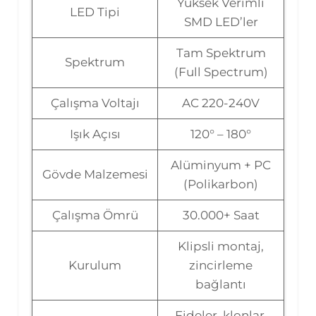
Yüksek Verimli
LED Tipi
SMD LED’ler
Tam Spektrum
Spektrum
(Full Spectrum)
Çalışma Voltajı
AC 220-240V
Işık Açısı
120° – 180°
Alüminyum + PC
Gövde Malzemesi
(Polikarbon)
Çalışma Ömrü
30.000+ Saat
Klipsli montaj,
Kurulum
zincirleme
bağlantı
Fideler, klonlar,