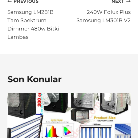
Yazı
PREVIOUS
NEXT
Samsung LM281B
240W Folux Plus
gezinmesi
Tam Spektrum
Samsung LM301B V2
Dimmer 480w Bitki
Lambası
Son Konular