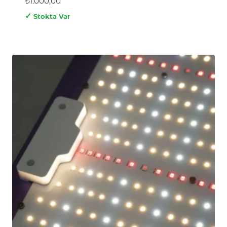
₺
1.000,00
✓
Stokta Var