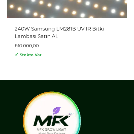
240W Samsung LM281B UV IR Bitki
Lambası Satın AL
₺
10.000,00
✓
Stokta Var