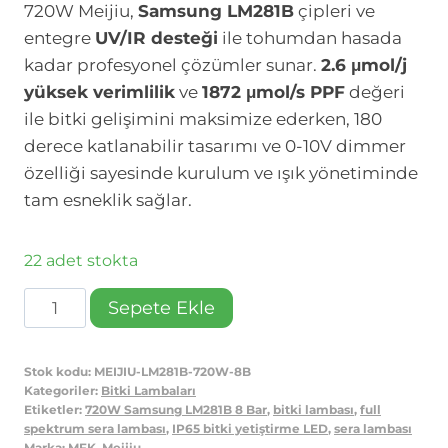
720W Meijiu,
Samsung LM281B
çipleri ve
entegre
UV/IR desteği
ile tohumdan hasada
kadar profesyonel çözümler sunar.
2.6 μmol/j
yüksek verimlilik
ve
1872 μmol/s PPF
değeri
ile bitki gelişimini maksimize ederken, 180
derece katlanabilir tasarımı ve 0-10V dimmer
özelliği sayesinde kurulum ve ışık yönetiminde
tam esneklik sağlar.
22 adet stokta
720W
Sepete Ekle
Samsung
LM281B
Stok kodu:
MEIJIU-LM281B-720W-8B
UV
Kategoriler:
Bitki Lambaları
IR
Etiketler:
720W Samsung LM281B 8 Bar
,
bitki lambası
,
full
spektrum sera lambası
,
IP65 bitki yetiştirme LED
,
sera lambası
8
Marka:
MFK
,
Meijiu