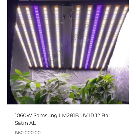
1060W Samsung LM281B UV IR 12 Bar
Satın AL
₺
60.000,00