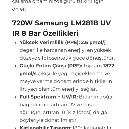
çalışma ortamınızda gürültü kirliliğini
önler.
720W Samsung LM281B UV
IR 8 Bar Özellikleri
Yüksek Verimlilik (PPE):
2.6 μmol/j
değeri ile harcanan enerjiyi en yüksek
düzeyde fotosentetik güce dönüştürür.
Güçlü Foton Çıkışı (PPF):
Toplam
1872
μmol/s
çıkışı ile yoğun çiçeklenme ve
meyve verme dönemlerinde bitkilerin
ihtiyacı olan tüm enerjiyi sağlar.
Full Spektrum + UV/IR:
Bitkinin doğal
bağışıklığını artıran UV ve hasat
ağırlığını artıran IR (Kızılötesi) dalga
boylarıyla donatılmıştır.
Katlanabilir Tasarım:
180° katlanabilir